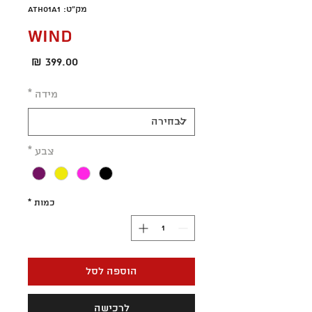
מק"ט: ATH01A1
WIND
מחיר
מידה
*
צבע
*
כמות
*
הוספה לסל
לרכישה