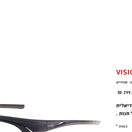
רו קשר
מבצעים חמים
VISI
AT11
ר
מחיר
מבצע
גרת אידיאלית
חנות .
כמות
*