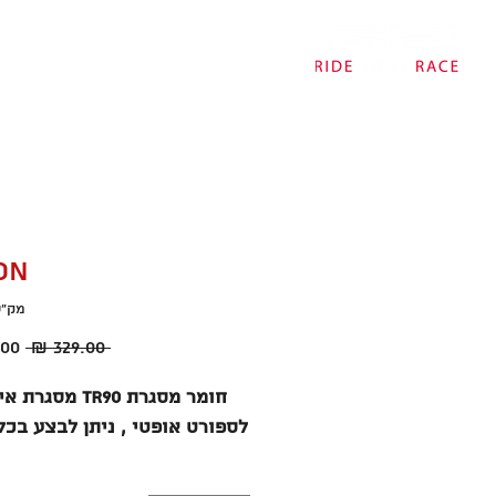
דף הבית
אודות
חנות
צ
ON
מק"ט: 0B
מחי
 ‏329.00 ‏₪ 
רגיל
חומר מסגרת TR90 מס
לספורט אופטי , ניתן לבצע בכל 