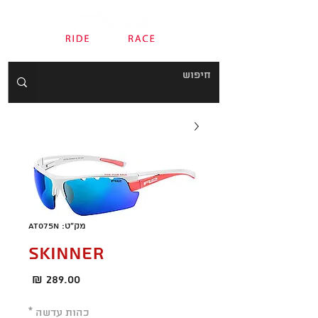
מק"ט: AT075N
SKINNER
מחיר
כהות עדשה
*