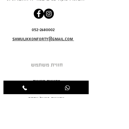
052-2680002
shmulikkonforty@gmail.com
חווית משתמש
מדיניות פרטיות
תקנון האתר
מדיניות ביטול עסקה
אודות
צור קשר