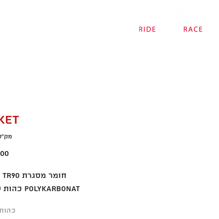
דף הבית
אודות
חנות
צ
KET
מק"ט: 8C
POLYKARBONAT כהות עדשה 2
כהות