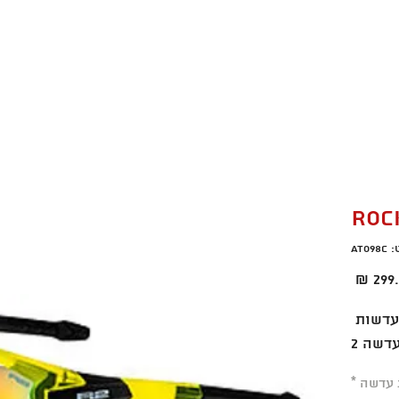
רו קשר
מבצעים חמים
ROC
AT09
מחיר
חומר מסגרת TR90 עדשות 
 עדשה
*