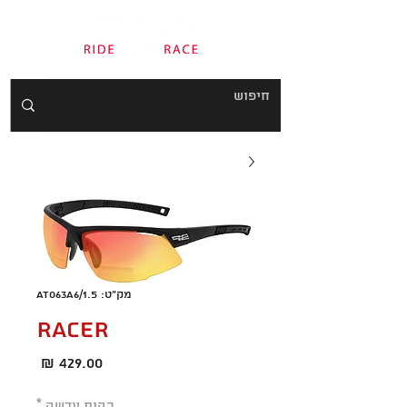
מק"ט: AT063A6/1.5
RACER
מחיר
כהות עדשה
*