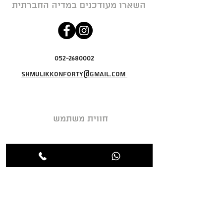
השארו מעודכנים במדיה החברתית
052-2680002
shmulikkonforty@gmail.com
חווית משתמש
מדיניות פרטיות
תקנון האתר
מדיניות ביטול עסקה
אודות
צור קשר