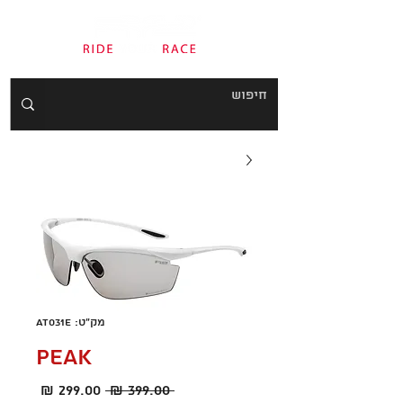
מק"ט: AT031E
PEAK
מחיר
מחיר
 ‏399.00 ‏₪ 