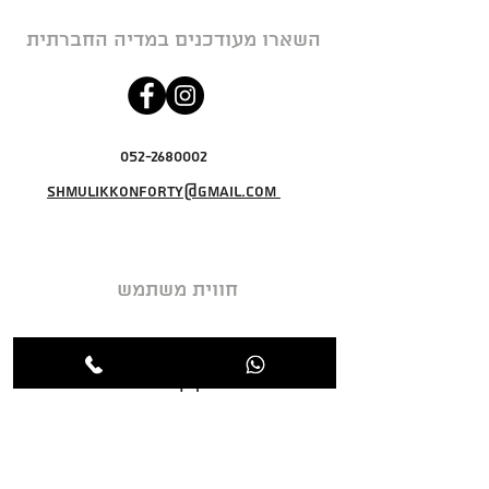
השארו מעודכנים במדיה החברתית
052-2680002
shmulikkonforty@gmail.com
חווית משתמש
מדיניות פרטיות
תקנון האתר
מדיניות ביטול עסקה
אודות
צור קשר