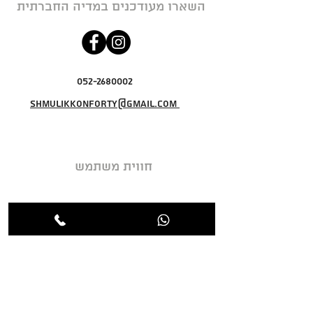
השארו מעודכנים במדיה החברתית
052-2680002
shmulikkonforty@gmail.com
חווית משתמש
מדיניות פרטיות
תקנון האתר
מדיניות ביטול עסקה
אודות
צור קשר