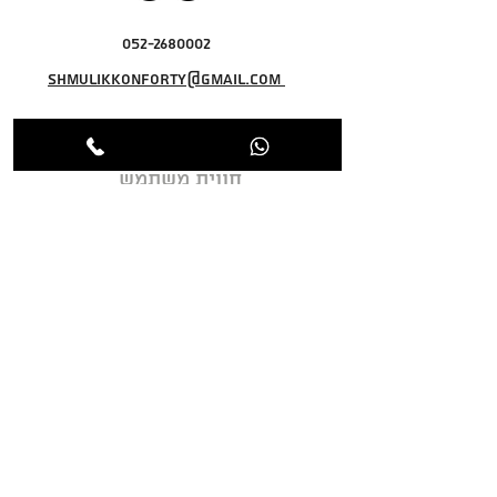
052-2680002
shmulikkonforty@gmail.com
חווית משתמש
מדיניות פרטיות
תקנון האתר
מדיניות ביטול עסקה
אודות
צור קשר
רשימת תפוצה