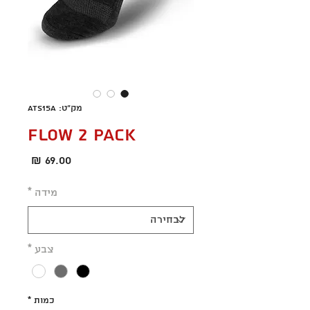
מק"ט: ATS15A
FLOW 2 PACK
מחיר
מידה
*
צבע
*
כמות
*