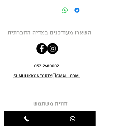
השארו מעודכנים במדיה החברתית
052-2680002
shmulikkonforty@gmail.com
חווית משתמש
מדיניות פרטיות
תקנון האתר