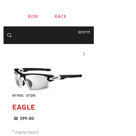
מק"ט: AT102C
EAGLE
מחיר
כהות עדשה
*