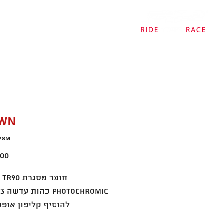
דף הבית
אודות
חנות
צ
WN
078M
00 ₪
להוסיף קליפון אופטי 69